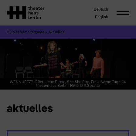
Deutsch
English
Du bist hier:
Startseite
»
Aktuelles
WENN JETZT, Öffentliche Probe, She She Pop, Freie Szene Tage 24,
theaterhaus Berlin | Mitte © R.Spratte
aktuelles