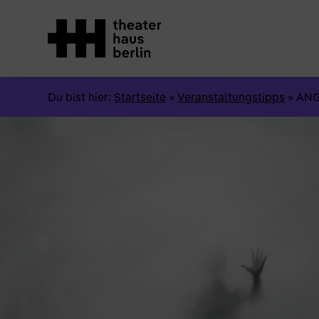
Du bist hier:
Startseite
»
Veranstaltungstipps
»
ANG