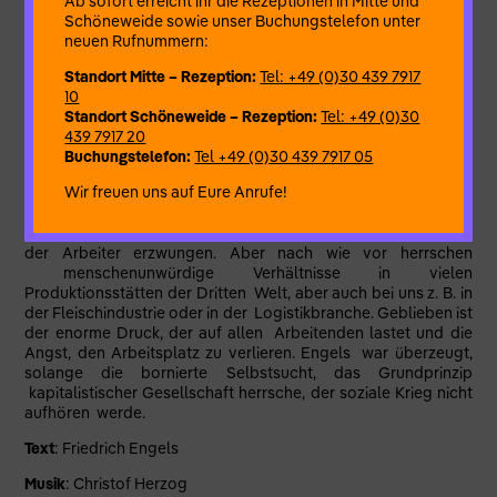
Ab sofort erreicht ihr die Rezeptionen in Mitte und
alle Menschen, die gezwungen sind ihre Arbeitskraft zu
Schöneweide sowie unser Buchungstelefon unter
verkaufen um leben zu können – also alle Lohnabhängigen.
neuen Rufnummern:
Engels‘ Buch ist eine spannende und glänzende Darstellung
der Lebens- und Arbeitsverhältnisse der damaligen Zeit, eine
Standort Mitte – Rezeption:
Tel: +49 (0)30 439 7917
flammende Anklageschrift gegen die menschenunwürdigen,
10
erschütternden Zustände in den Fabriken, Bergwerken und in
Standort Schöneweide – Rezeption:
Tel: +49 (0)30
der Landwirtschaft. Engels zeigt auf der einen Seite das
439 7917 20
ungeheure Elend der Armen und auf der anderen die
Buchungstelefon:
Tel +49 (0)30 439 7917 05
barbarische Gleichgültigkeit und egoistische Härte der
Wir freuen uns auf Eure Anrufe!
Kapitalistenklasse. Haben sich die Lebens- und
Arbeitsverhältnisse von damals zu heute gewandelt? In
einigen Bereichen sicher und zwar durch hartnäckigen Kampf
der Arbeiter erzwungen. Aber nach wie vor herrschen
menschenunwürdige Verhältnisse in vielen
Produktionsstätten der Dritten Welt, aber auch bei uns z. B. in
der Fleischindustrie oder in der Logistikbranche. Geblieben ist
der enorme Druck, der auf allen Arbeitenden lastet und die
Angst, den Arbeitsplatz zu verlieren. Engels war überzeugt,
solange die bornierte Selbstsucht, das Grundprinzip
kapitalistischer Gesellschaft herrsche, der soziale Krieg nicht
aufhören werde.
Text
: Friedrich Engels
Musik
: Christof Herzog