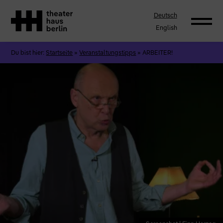
Deutsch
English
Du bist hier:
Startseite
»
Veranstaltungstipps
»
ARBEITER!