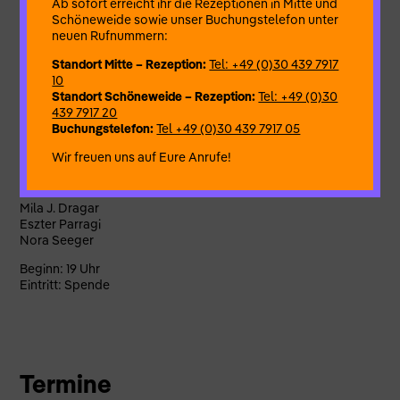
Ab sofort erreicht ihr die Rezeptionen in Mitte und
Katarzyna Wasiak (Klavier, Clavichord)
Schöneweide sowie unser Buchungstelefon unter
Fumihiro Ono (Percussions)
neuen Rufnummern:
Sonja Riegert (Stimme)
Standort Mitte – Rezeption:
Tel: +49 (0)30 439 7917
10
Standort Schöneweide – Rezeption:
Tel: +49 (0)30
TANZ
439 7917 20
Eszter Parragi
Buchungstelefon:
Tel +49 (0)30 439 7917 05
Wir freuen uns auf Eure Anrufe!
LESUNG
Michael M. Janßen
Mila J. Dragar
Eszter Parragi
Nora Seeger
Beginn: 19 Uhr
Eintritt: Spende
Termine