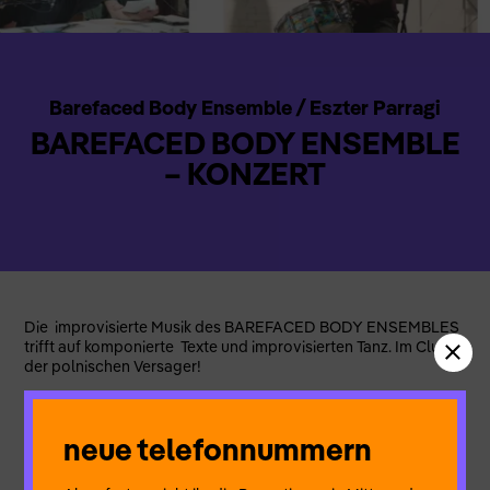
Barefaced Body Ensemble / Eszter Parragi
BAREFACED BODY ENSEMBLE
– KONZERT
Die improvisierte Musik des BAREFACED BODY ENSEMBLES
trifft auf komponierte Texte und improvisierten Tanz. Im Club
der polnischen Versager!
neue telefonnummern
BAREFACED BODY ENSEMBLE - KONZERT
Georg Fischer (Saxophon, Bassklarinette)
Leo Clemens (Geige, Elektronik)