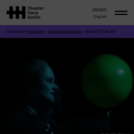
Deutsch
English
Du bist hier:
Startseite
»
Veranstaltungstipps
»
BECKETTS BEINE