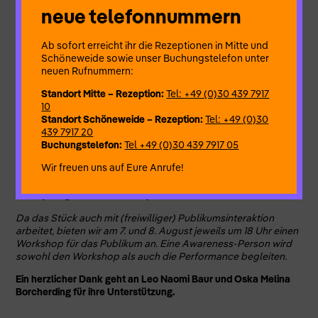
werden.
neue telefonnummern
Konzept, Choreographie:
Diana Naber
Tanz:
Birte Opitz, Chelsea Reichert
Ab sofort erreicht ihr die Rezeptionen in Mitte und
Musik:
Mariana Carvalho
Schöneweide sowie unser Buchungstelefon unter
Dramaturgie:
Maya Weinberg
neuen Rufnummern:
Outside Eye:
Esther Vorwerk
Standort Mitte – Rezeption:
Tel: +49 (0)30 439 7917
Beratung Access Dramaturgy:
Leo Naomi Baur
10
Beratung zu Kostüm- und Bühnenbildgestaltung:
Cecilia
Standort Schöneweide – Rezeption:
Tel: +49 (0)30
Xuetong Feng
439 7917 20
Lichtdesign:
Robert Prideaux
Buchungstelefon:
Tel +49 (0)30 439 7917 05
Produktionsleitung:
Lola Wittstamm
Wir freuen uns auf Eure Anrufe!
Es wird eine familienfreundliche Generalprobe am 6. August
um 17 Uhr geben (auf Spendenbasis). Bitte meldet euch hierfür
unter [info@diananaber.com]
Da das Stück auch mit (freiwilliger) Publikumsinteraktion
arbeitet, bieten wir am 7. und 8. August jeweils um 18 Uhr einen
Workshop für das Publikum an. Eine Awareness-Person wird
sowohl den Workshop als auch die Performance begleiten.
Ein herzlicher Dank geht an Leo Naomi Baur und Oska Melina
Borcherding für ihre Unterstützung.