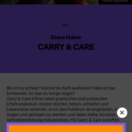
Alena Egorkina
Tanz
Diana Naber
CARRY & CARE
Bin ich zu schwer? Kannst du mich aushalten? Was ist das
Schwerste, für das du Sorge trägst?
Carry & Care öffnet einen poetischen und politischen
Erfahrungsraum. Körper stützen, heben, schleifen und
balancieren einander. Auch das Publikum ist eingeladen, zu
tragen und getragen zu werden und dabei Nähe, Konsens und
Selbstbestimmung mitzuerleben. Mit Carry & Care schaffen
wir eine liebevolle und zarte Begegnung, in der körperliche
Anstrengung, Vertrauen und Fürsorge unmittelbar erfahrbar