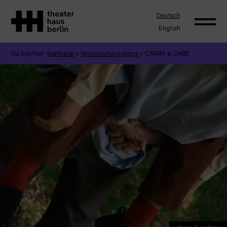
Deutsch
English
Du bist hier:
Startseite
»
Veranstaltungstipps
»
CARRY & CARE