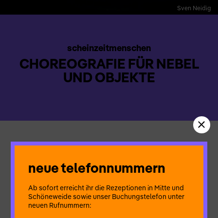
Sven Neidig
scheinzeitmenschen
CHOREOGRAFIE FÜR NEBEL
UND OBJEKTE
Mit einem Ticket können bis zu drei Personen gemeinsam die
Installation besuchen.
neue telefonnummern
Dauer: 25 Minuten
Sprache: Deutsch
Ab sofort erreicht ihr die Rezeptionen in Mitte und
Schöneweide sowie unser Buchungstelefon unter
Nebel ist ein Material mit vielen Gesichtern. In der Material-
neuen Rufnummern:
Choreografie des Lichtkunst-Duos scheinzeitmenschen tritt