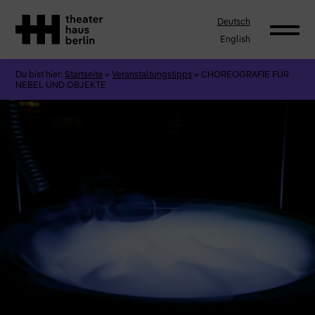
Deutsch
English
Du bist hier:
Startseite
»
Veranstaltungstipps
»
CHOREOGRAFIE FÜR
NEBEL UND OBJEKTE