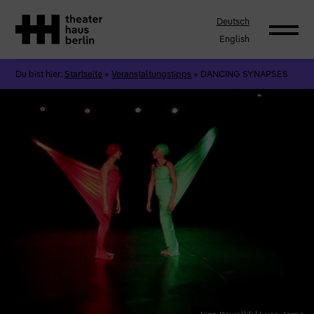
Deutsch
English
Du bist hier:
Startseite
»
Veranstaltungstipps
»
DANCING SYNAPSES