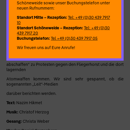
Schöneweide sowie unser Buchungstelefon unter
US-amerikanische Atombomben, die ab 2022 durch präzisere
neuen Rufnummern:
Systeme
Standort Mitte – Rezeption:
Tel: +49 (0)30 439 7917
ausgetauscht werden sollen. Durch die Zielgenauigkeit könnte
10
die
Standort Schöneweide – Rezeption:
Tel: +49 (0)30
439 7917 20
Hemmschwelle für den Einsatz dieser Nuklearwallen sinken. In
Buchungstelefon:
Tel +49 (0)30 439 7917 05
den kommenden
Wir freuen uns auf Eure Anrufe!
Wochen wird es im Rahmen der Kampagne „Büchel ist überall
– Atomwaffen
abschaffen“ zu Protesten gegen den Fliegerhorst und die dort
lagernden
Atomwaffen kommen. Wir sind sehr gespannt, ob die
sogenannten „Leit“-Medien
darüber berichten werden.
Text:
Nazim Hikmet
Musik:
Christof Herzog
Gesang:
Christa Weber