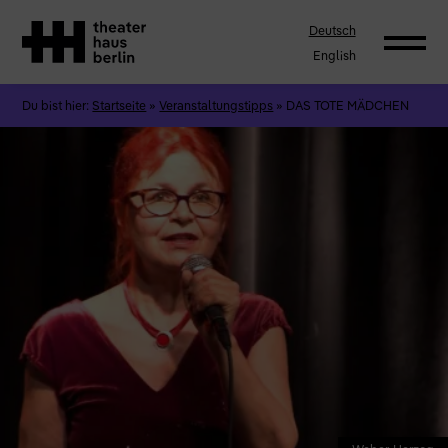
Deutsch
English
Du bist hier:
Startseite
»
Veranstaltungstipps
»
DAS TOTE MÄDCHEN