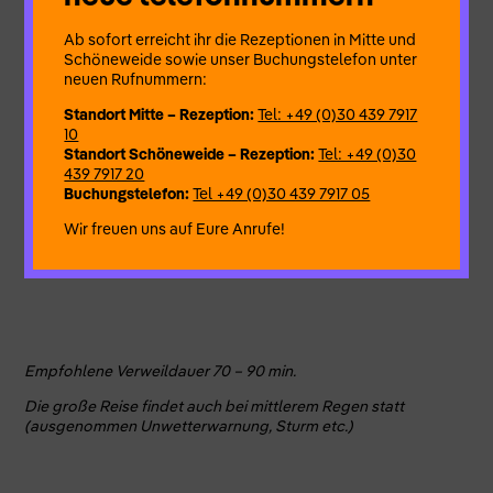
Ein Lichtermeer fließt über Plätze und Parkanlagen,
Ab sofort erreicht ihr die Rezeptionen in Mitte und
durchströmt Tunnel und große Hallen. Für diejenigen, die sich
Schöneweide sowie unser Buchungstelefon unter
hineinbegeben, wird es zu einem bespielten Lichterlabyrinth
neuen Rufnummern:
voller poetischer Theatermomente. Acht Figuren erzählen in
Standort Mitte – Rezeption:
Tel: +49 (0)30 439 7917
ständiger Wiederholung von ihren Träumen, vom Nicht-
10
Weiterkommen und von ihren kleinen Inseln des Glücks – ein
Standort Schöneweide – Rezeption:
Tel: +49 (0)30
poetisches Spiel auf dem Weg in die Mitte.
439 7917 20
Buchungstelefon:
Tel +49 (0)30 439 7917 05
Lassen Sie sich verzaubern von der Magie der Bilder, dem
Wir freuen uns auf Eure Anrufe!
ausdrucksvollen Spiel und den poetischen Geschichten.
Verweilen Sie bis es Sie wieder hinaus trägt in die Nacht.
Empfohlene Verweildauer 70 – 90 min.
Die große Reise findet auch bei mittlerem Regen statt
(ausgenommen Unwetterwarnung, Sturm etc.)