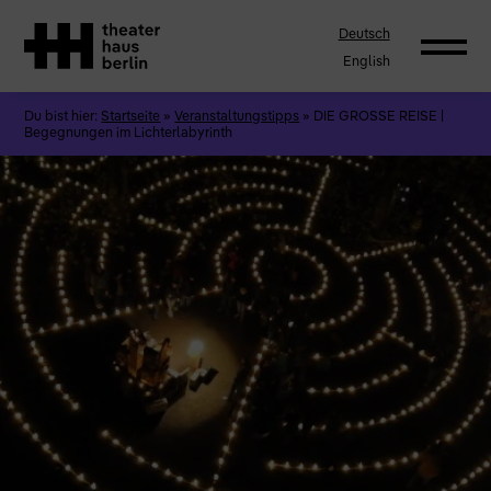
Deutsch
English
Du bist hier:
Startseite
»
Veranstaltungstipps
»
DIE GROSSE REISE |
Begegnungen im Lichterlabyrinth