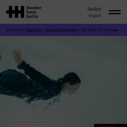
Deutsch
English
Du bist hier:
Startseite
»
Veranstaltungstipps
»
DIE QUELLE I Чыганак