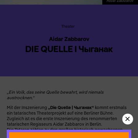
Aidar Zabbarov
Theater
Aidar Zabbarov
DIE QUELLE I Чыганак
„Ein Volk, das seine Quelle bewahrt, wird niemals
austrocknen.“
Mit der Inszenierung
„Die Quelle | Чыганак“
kommt erstmals
ein tatarisches Theaterprojekt auf eine Berliner Bühne.
Zugleich ist es die erste Inszenierung des renommierten
tatarischen Regisseurs Aidar Zabbarov in Berlin.
Die Tataren zählen zu den großen historisch gewachsenen
ethnischen Minderheiten. Doch immer weniger Menschen