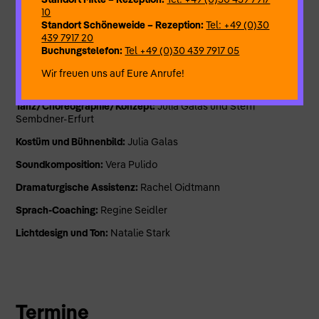
wie schwer wiegen unsere Erinnerungen in den
10
Gewebsschichten unseres Körpers? J.U.S.T. entwickeln körper-
Standort Schöneweide – Rezeption:
Tel: +49 (0)30
sprachliche Bilder und erzählen Geschichten über die
439 7917 20
Anstrengung des Tragens zwischen Sprachlosigkeit und einem
Buchungstelefon:
Tel +49 (0)30 439 7917 05
vieldeutigen „sprechenden“ Körper.
Wir freuen uns auf Eure Anrufe!
Tanz/Choreographie/Konzept:
Julia Galas und Steffi
Sembdner-Erfurt
Kostüm und Bühnenbild:
Julia Galas
Soundkomposition:
Vera Pulido
Dramaturgische Assistenz:
Rachel Oidtmann
Sprach-Coaching:
Regine Seidler
Lichtdesign und Ton:
Natalie Stark
Termine