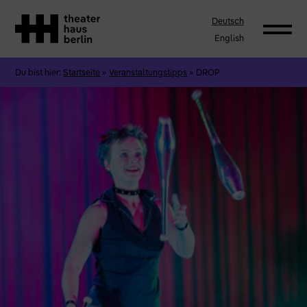
Deutsch
English
Du bist hier:
Startseite
»
Veranstaltungstipps
»
DROP