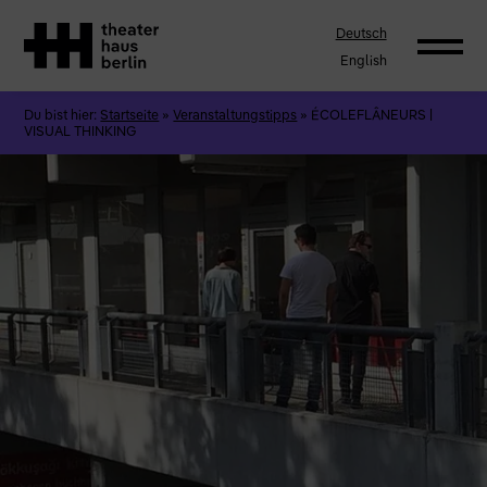
Deutsch
English
Du bist hier:
Startseite
»
Veranstaltungstipps
»
ÉCOLEFLÂNEURS |
VISUAL THINKING