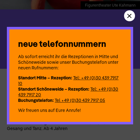
Figurentheater Ute Kahmann
Figurentheater Ute Kahmann
EINE PARTY FÜR DEN FUCHS
neue telefonnummern
Ab sofort erreicht ihr die Rezeptionen in Mitte und
Schöneweide sowie unser Buchungstelefon unter
neuen Rufnummern:
Standort Mitte – Rezeption:
Tel: +49 (0)30 439 7917
10
Inszenierung mit einem Lastenrad, einer Biologin und
Standort Schöneweide – Rezeption:
Tel: +49 (0)30
Wildtieren.
439 7917 20
Buchungstelefon:
Tel +49 (0)30 439 7917 05
„Papa, was ist eine Party?“, fragt der kleine Fuchs seinen Vater.
Dieser denkt eine Weile nach, denn er hat lange kein Fest mehr
Wir freuen uns auf Eure Anrufe!
gefeiert. Dann fällt es ihm ein: „Remmidemmi, Ringelpiez,
Girlanden, wilde Musik“. Hanni Hase, Inge Igel und Fritze
Frosch werden eingeladen und erleben ein fröhliches Fest mit
Gesang und Tanz. Ab 4 Jahren