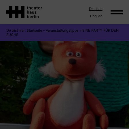
Deutsch
English
Du bist hier:
Startseite
»
Veranstaltungstipps
»
EINE PARTY FÜR DEN
FUCHS