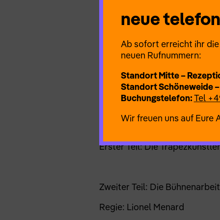
Kompromisslosigkeit und ewig
neue telef
Ab sofort erreicht ihr d
neuen Rufnummern:
Idee/Umsetzung/Spiel: Jana 
Standort Mitte – Rezepti
Dramaturgie: Lena Fritsch
Standort Schöneweide –
Buchungstelefon:
Tel +4
Technik: Hoppe Hoppinsky
Wir freuen uns auf Eure 
Erster Teil: Die Trapezkünstle
Zweiter Teil: Die Bühnenarbei
Regie: Lionel Menard