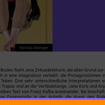
Nioclás Seeliger
 Boden flieht, eine Zirkusdirektorin, die allen Grund z
ch in eine Imagination verliebt: die Protagonistinnen i
Teilen: Drei sehr unterschiedliche Interpretationen 
 Trapez und an der Vertikalstange. Jana Korb und An
elben Text von Franz Kafka auseinander. Sie beschäfti
as Existenzielle in der Artistik: die Kunst des Risi
trale Performances in den Zirkus zurück. Es geht