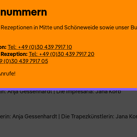
 Provisorisches.
onnummern
ie Rezeptionen in Mitte und Schöneweide sowie unser B
Korb & Anja Gessenhardt
on:
Tel: +49 (0)30 439 7917 10
 Rezeption:
Tel: +49 (0)30 439 7917 20
9 (0)30 439 7917 05
Anrufe!
rin: Anja Gessenhardt | Die Impresaria: Jana Korb
terin: Anja Gessenhardt | Die Trapezkünstlerin: Jana Ko