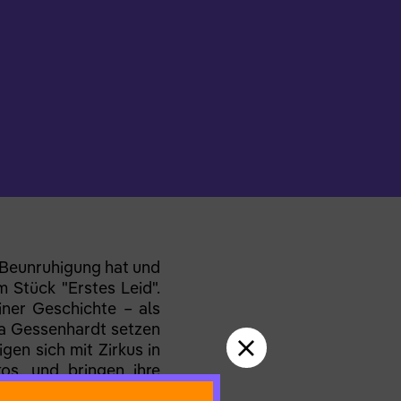
ur Beunruhigung hat und
m Stück "Erstes Leid".
einer Geschichte – als
ja Gessenhardt setzen
gen sich mit Zirkus in
kos, und bringen ihre
 um Abhängigkeiten,