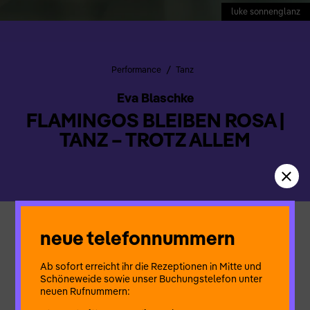
luke sonnenglanz
/
Performance
Tanz
Eva Blaschke
FLAMINGOS BLEIBEN ROSA |
TANZ – TROTZ ALLEM
neue telefonnummern
Eine Performance über Im-Moment-Sein trotz Druck, Zwang
und Angst
Kreativität trotz Machtstrukturen und Zerstörung
Ab sofort erreicht ihr die Rezeptionen in Mitte und
Buntes Erleben von Musik und Spiel
Schöneweide sowie unser Buchungstelefon unter
trotz Perfektionismus
neuen Rufnummern:
Trotz Enge und Aggression