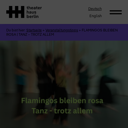
Deutsch
English
Du bist hier:
Startseite
»
Veranstaltungstipps
»
FLAMINGOS BLEIBEN
ROSA | TANZ – TROTZ ALLEM