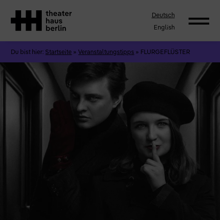
Deutsch
English
Du bist hier:
Startseite
»
Veranstaltungstipps
»
FLURGEFLÜSTER