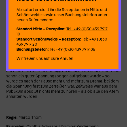
gut kennen Sie ihre Nachbarn? Jung, frech, beunruhigend –
Hitchcock könnte Pate gestanden haben!
Ab sofort erreicht ihr die Rezeptionen in Mitte und
Schöneweide sowie unser Buchungstelefon unter
Ein Zweipersonenstück, das mit dem Ungewissen und
neuen Rufnummern:
Andeutungen nur so spielt und den Zuschauer mitnimmt in die
diffuse Erwartung eines ungeahnten Ereignisses. Ein Stück,
Standort Mitte – Rezeption:
Tel: +49 (0)30 439 7917
das ins Genre des Kammerspiels passt, dem Schauspiel im
10
intimen Raum, das seinen Schwerpunkt auf die Wirkung der
Standort Schöneweide – Rezeption:
Tel: +49 (0)30
Gespräche zwischen den Figuren legt.
439 7917 20
Buchungstelefon:
Tel +49 (0)30 439 7917 05
Der kanadische Dramatiker Jason Hall hat hier ein besonderes
Stück geschrieben, das 2011 in London uraufgeführt wurde.
Wir freuen uns auf Eure Anrufe!
Das Stück fesselte die Zuschauer von Anfang bis Ende. Kam
das Stück am Anfang noch wie eine Komödie mit Alltagszenen
auf dem Flur eines Mehrfamilien-Hochhauses daher – bei dem
schon ein guter Spannungsbogen aufgebaut wurde – so
wurde es nach der Pause mehr und mehr zum Drama, bei dem
die Spannung fast zum Zerreißen war. Zeitweise war aus dem
Publikum absolut nichts mehr zu hören – als ob alle den Atem
anhalten würden
Regie:
Marco Thom
Es spielen:
Cynthia Adriaans | Dominik Kindermann