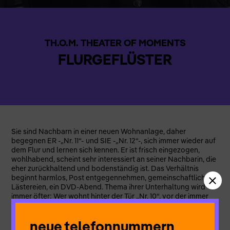
TH.O.M. THEATER OF MOMENTS
FLURGEFLÜSTER
Sie sind Nachbarn in einer neuen Wohnanlage, daher
begegnen ER -„Nr. 11“- und SIE -„Nr. 12“-, sich immer wieder auf
dem Flur und lernen sich kennen. Er ist frisch eingezogen,
wohlhabend, scheint sehr interessiert an seiner Nachbarin, die
eher zurückhaltend und bodenständig ist. Das Verhältnis
beginnt harmlos, Post entgegennehmen, gemeinschaftliche
Lästereien, ein DVD-Abend. Thema ihrer Unterhaltung wird
immer öfter: Wer wohnt hinter der Tür „Nr. 10“, vor der immer
wieder volle Müllsäcke stehen. Diese werden bald zum Stein
des Anstoßes. Doch anstatt miteinander zu reden, beginnen
neue telefonnummern
die Nachbarn einen Psychokrieg, der schließlich entgleist. Wie