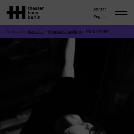
Deutsch
English
Du bist hier:
Startseite
»
Veranstaltungstipps
»
FRAGMENTE