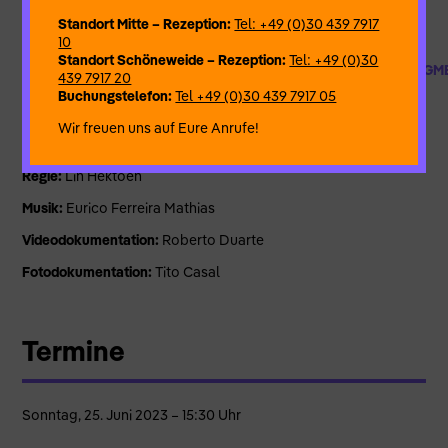
„Fragmente“ an dem Tanzstück „the hardest thing is to let go“,
das die Künstlerinnen in den letzten
Standort Mitte – Rezeption:
Tel: +49 (0)30 439 7917
zwei Jahren erarbeitet haben.
10
Standort Schöneweide – Rezeption:
Tel: +49 (0)30
HTTPS://48-STUNDEN-NEUKOELLN.DE/DE/PROGRAMM/FRAGM
439 7917 20
Buchungstelefon:
Tel +49 (0)30 439 7917 05
Wir freuen uns auf Eure Anrufe!
Tanz:
Joya Geiger
Regie:
Lin Hektoen
Musik:
Eurico Ferreira Mathias
Videodokumentation:
Roberto Duarte
Fotodokumentation:
Tito Casal
Termine
Sonntag, 25. Juni 2023 – 15:30 Uhr