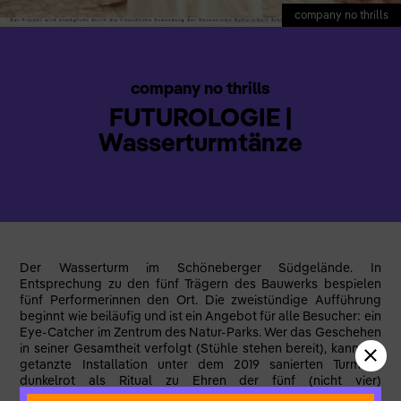
company no thrills
company no thrills
FUTUROLOGIE |
Wasserturmtänze
Der Wasserturm im Schöneberger Südgelände. In
Entsprechung zu den fünf Trägern des Bauwerks bespielen
fünf Performerinnen den Ort. Die zweistündige Aufführung
beginnt wie beiläufig und ist ein Angebot für alle Besucher: ein
Eye-Catcher im Zentrum des Natur-Parks. Wer das Geschehen
in seiner Gesamtheit verfolgt (Stühle stehen bereit), kann die
getanzte Installation unter dem 2019 sanierten Turm in
dunkelrot als Ritual zu Ehren der fünf (nicht vier)
Himmelsrichtungen mit weitgespanntem dramaturgischen