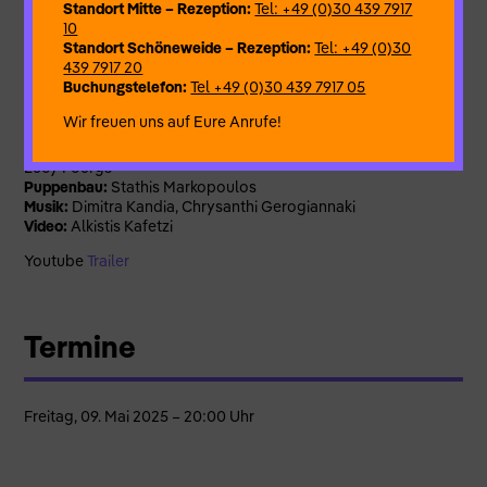
Standort Mitte – Rezeption:
Tel: +49 (0)30 439 7917
visuelles Theaterstück mit Elementen aus Puppenspiel,
10
zeitgenössischem Tanz und Balkan-Folkloremusik. Das
Standort Schöneweide – Rezeption:
Tel: +49 (0)30
Ensemble bringt Themen und Praktiken von Weiblichkeit,
439 7917 20
Ritual und kollektiver Erinnerung auf die Bühne.
Buchungstelefon:
Tel +49 (0)30 439 7917 05
Für Zuschauer ab 14 Jahren.
Wir freuen uns auf Eure Anrufe!
Performance/Puppenspiel:
Violeta Lupis, Azzie McCutcheon,
Lucy Fourgs
Puppenbau:
Stathis Markopoulos
Musik:
Dimitra Kandia, Chrysanthi Gerogiannaki
Video:
Alkistis Kafetzi
Youtube
Trailer
Termine
Freitag, 09. Mai 2025 – 20:00 Uhr