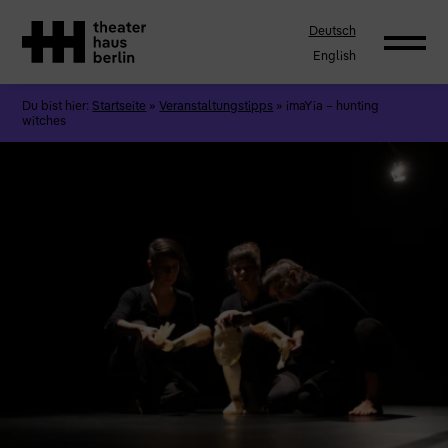
Deutsch
English
Du bist hier:
Startseite
»
Veranstaltungstipps
»
imaYia – hunting
witches