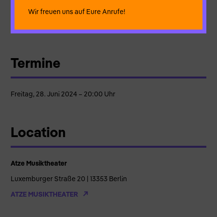
Wir freuen uns auf Eure Anrufe!
Regie und Performance:
Christian Intorp & Bianca Waechter
Termine
Freitag, 28. Juni 2024 – 20:00 Uhr
Location
Atze Musiktheater
Luxemburger Straße 20 | 13353 Berlin
ATZE MUSIKTHEATER