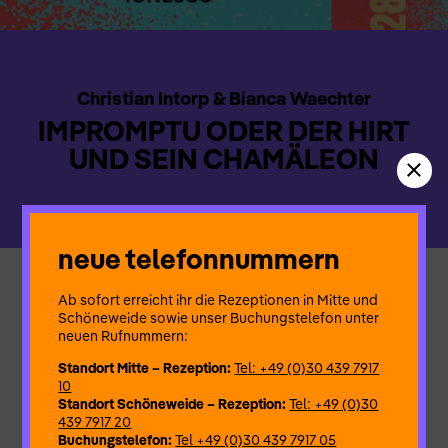
Christian Intorp & Bianca Waechter
IMPROMPTU ODER DER HIRT
UND SEIN CHAMÄLEON
neue telefonnummern
Der Kampf mit unserem inneren Kritiker. Kennen wir den nicht
Ab sofort erreicht ihr die Rezeptionen in Mitte und
alle? Bin ich gut genug? Will das, was ich tue, irgendwer
Schöneweide sowie unser Buchungstelefon unter
sehen? Werden mich die Kritiker*innen gar zerreißen?
neuen Rufnummern:
#cancelculture Wird meine Kunst durch meine eigene Zweifel
Standort Mitte – Rezeption:
Tel: +49 (0)30 439 7917
zerstört? Oder durch die Bürokratie, Organisation,
10
Intellektualität? In diesem Stück kämpft ein Autor mit seiner
Standort Schöneweide – Rezeption:
Tel: +49 (0)30
Kritikerin. Wir untersuchen, was es überhaupt bedeutet
439 7917 20
Theater zu spielen.
Buchungstelefon:
Tel +49 (0)30 439 7917 05