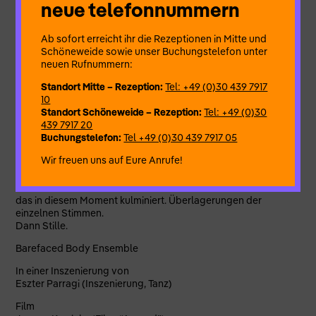
neue telefonnummern
Tiere erinnernd (wie Insekten, wie ein Rufen). Beißend,
schäumend, beschwörend,
Ab sofort erreicht ihr die Rezeptionen in Mitte und
reißend, perlend.
Schöneweide sowie unser Buchungstelefon unter
……………… Katarzyna Wasiak (Klavier)
neuen Rufnummern:
……………… Georg Fischer (Bassklarinette, Saxophon)
Standort Mitte – Rezeption:
Tel: +49 (0)30 439 7917
Explosiv.
10
Ein Schwirren. Schweben.
Standort Schöneweide – Rezeption:
Tel: +49 (0)30
……………… Fumihiro Ono (Percussion)
439 7917 20
Buchungstelefon:
Tel +49 (0)30 439 7917 05
Erschaffen eines Kosmos, ineinander verwoben. Erinnert.
Klanggeflecht-geflecht-ge-, das in diesem Moment
Wir freuen uns auf Eure Anrufe!
……………… Sonja Riegert (Stimme)
……………… Eszter Parragi (Tanz)
das in diesem Moment kulminiert. Überlagerungen der
einzelnen Stimmen.
Dann Stille.
Barefaced Body Ensemble
In einer Inszenierung von
Eszter Parragi (Inszenierung, Tanz)
Film