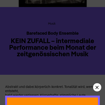
Musik
Barefaced Body Ensemble
KEIN ZUFALL – intermediale
Performance beim Monat der
zeitgenössischen Musik
Abstrakt und dabei körperlich-konkret. Tonalität wird, wenn sie
entsteht,
bald wieder verlassen. Körperhafte, stimmliche Laute,
geräuschhaft, mitunter an
……………… Leo Clemens (Geige)