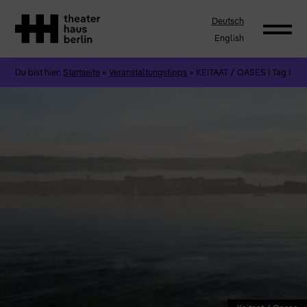
Deutsch
English
Du bist hier:
Startseite
»
Veranstaltungstipps
»
KEITAAT / OASES | Tag I