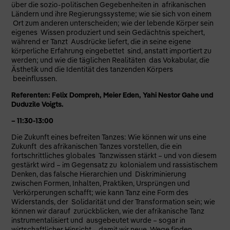
über die sozio-politischen Gegebenheiten in afrikanischen
Ländern und ihre Regierungssysteme; wie sie sich von einem
Ort zum anderen unterscheiden; wie der lebende Körper sein
eigenes Wissen produziert und sein Gedächtnis speichert,
während er Tanzt Ausdrücke liefert, die in seine eigene
körperliche Erfahrung eingebettet sind, anstatt importiert zu
werden; und wie die täglichen Realitäten das Vokabular, die
Ästhetik und die Identität des tanzenden Körpers
beeinflussen.
Referenten: Felix Dompreh, Meier Eden, Yahi Nestor Gahe und
Duduzile Voigts.
– 11:30-13:00
Die Zukunft eines befreiten Tanzes: Wie können wir uns eine
Zukunft des afrikanischen Tanzes vorstellen, die ein
fortschrittliches globales Tanzwissen stärkt – und von diesem
gestärkt wird – im Gegensatz zu kolonialem und rassistischem
Denken, das falsche Hierarchien und Diskriminierung
zwischen Formen, Inhalten, Praktiken, Ursprüngen und
Verkörperungen schafft; wie kann Tanz eine Form des
Widerstands, der Solidarität und der Transformation sein; wie
können wir darauf zurückblicken, wie der afrikanische Tanz
instrumentalisiert und ausgebeutet wurde – sogar in
wirtschaftlicher Hinsicht -, damit wir neue Wege finden