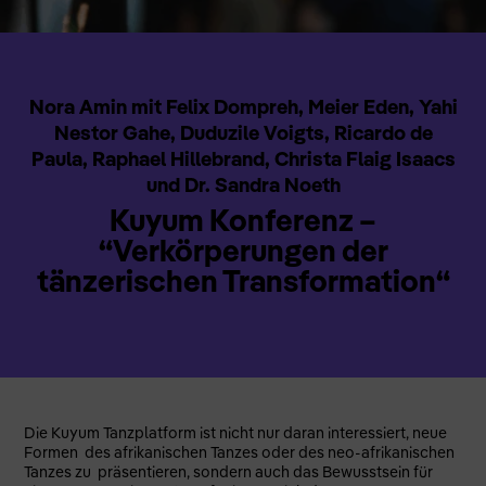
Nora Amin mit Felix Dompreh, Meier Eden, Yahi
Nestor Gahe, Duduzile Voigts, Ricardo de
Paula, Raphael Hillebrand, Christa Flaig Isaacs
und Dr. Sandra Noeth
Kuyum Konferenz –
“Verkörperungen der
tänzerischen Transformation“
Die Kuyum Tanzplatform ist nicht nur daran interessiert, neue
Formen des afrikanischen Tanzes oder des neo-afrikanischen
Tanzes zu präsentieren, sondern auch das Bewusstsein für