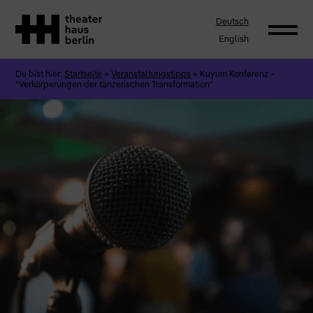
Deutsch
English
Du bist hier:
Startseite
»
Veranstaltungstipps
»
Kuyum Konferenz –
“Verkörperungen der tänzerischen Transformation“