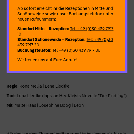
auch Nicolos Ziehmutter erscheint, entspinnt sich ein
Gespräch, das mehr als nur einen rachsüchtigen, besessenen
Ab sofort erreicht ihr die Rezeptionen in Mitte und
Geist offenbart. Inspiriert durch Heinrich von Kleists Novelle
Schöneweide sowie unser Buchungstelefon unter
„Der Findling“ erzählt das Stück „Lass sie tanzen“ eine
neuen Rufnummern:
Geschichte über die Frage nach dem Selbst,
Standort Mitte – Rezeption:
Tel: +49 (0)30 439 7917
Fremdbestimmung und Vergeltung. Während derer Nicolo
10
begreifen muss, dass der Tod nicht immer die Grenze der
Standort Schöneweide – Rezeption:
Tel: +49 (0)30
Rache ist und dass es am Ende nur darauf ankommt, wer die
439 7917 20
Fäden wirklich in der Hand hält.
Buchungstelefon:
Tel +49 (0)30 439 7917 05
Warnung: Stück behandelt (sexuelle) Gewaltstraftaten.
Wir freuen uns auf Eure Anrufe!
mehr…
Regie
: Rona Melija | Lena Liedtke
Text
: Lena Liedtke (inps. an H. v. Kleists Novelle "Der Findling")
Mit
: Malte Haas | Josephine Boog | Leon
Wir danken dem Theater Verlängertes Wohnzimmer e.V. für die