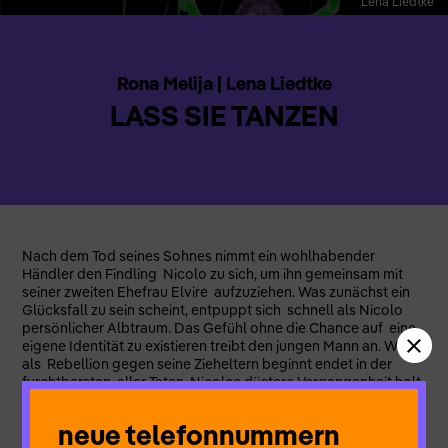
Lena Liedtke
Rona Melija | Lena Liedtke
LASS SIE TANZEN
Nach dem Tod seines Sohnes nimmt ein wohlhabender
Händler den Findling Nicolo zu sich, um ihn gemeinsam mit
seiner zweiten Ehefrau Elvire aufzuziehen. Was zunächst ein
Glücksfall zu sein scheint, entpuppt sich schnell als Nicolo
persönlicher Albtraum. Das Gefühl ohne die Chance auf eine
eigene Identität zu existieren treibt den jungen Mann an. Was
als Rebellion gegen seine Zieheltern beginnt endet in der
furchtbarsten aller Taten. Nicolos düstere Vergangenheit holt
ihn ein, als er in einer sonderbaren Zwischenwelt einem
Fremden begegnet, der behauptet Paolo zu sein, eben jener
neue telefonnummern
Sohn, den Nicolo vor langer Zeit als Ziehsohn ersetzte. Als