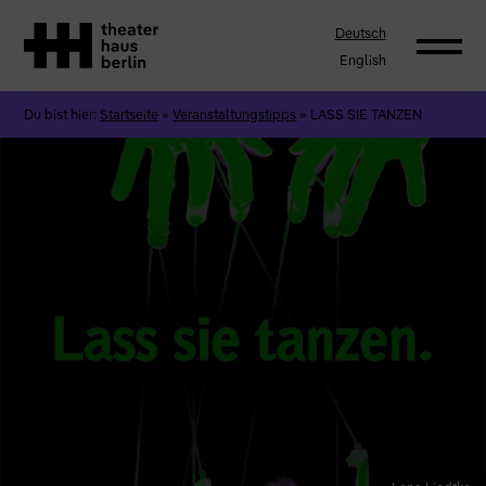
Deutsch
English
Du bist hier:
Startseite
»
Veranstaltungstipps
»
LASS SIE TANZEN