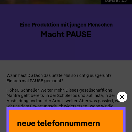
David Baltzer
Eine Produktion mit jungen Menschen
Macht PAUSE
Wann hast Du Dich das letzte Mal so richtig ausgeruht?
Einfach mal PAUSE gemacht?
Höher. Schneller. Weiter. Mehr. Dieses gesellschaftliche
Mantra geht bereits in der Schule los und auf Insta, in der
Ausbildung und auf der Arbeit weiter. Aber was passiert, wenn
wir uns dem Erwartungsdruck widersetzen, wenn wir die
Stopptaste drücken und eine PAUSE einlegen? Wenn wir
ausschlafen, chillen, nichts tun oder genau das tun, worauf wir
neue telefonnummern
Lust haben? Wie lässt sich das mit dem MSA, der Suche nach
einem Beruf oder der Arbeit vereinbaren? Und wie kann eine