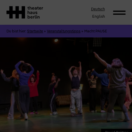
Deutsch
English
Du bist hier:
Startseite
»
Veranstaltungstipps
»
Macht PAUSE