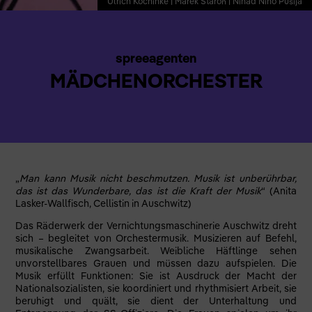
Ulrich Kochinke | Marek Staroń | Nihad Nino Pušija
spreeagenten
MÄDCHENORCHESTER
„
Man kann Musik nicht beschmutzen. Musik ist unberührbar,
das ist das Wunderbare, das ist die Kraft der Musik
“ (Anita
Lasker-Wallfisch, Cellistin in Auschwitz)
Das Räderwerk der Vernichtungsmaschinerie Auschwitz dreht
sich – begleitet von Orchestermusik. Musizieren auf Befehl,
musikalische Zwangsarbeit. Weibliche Häftlinge sehen
unvorstellbares Grauen und müssen dazu aufspielen. Die
Musik erfüllt Funktionen: Sie ist Ausdruck der Macht der
Nationalsozialisten, sie koordiniert und rhythmisiert Arbeit, sie
beruhigt und quält, sie dient der Unterhaltung und