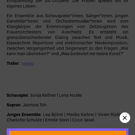
Entspannung der SS-Offiziere. Die Frauen spielen um ihr
eigenes Leben.
Ein Ensemble aus Schauspieler*innen, Sänger*innen, jungen
Darsteller*innen und Orchestermusiker*innen wird zum
Klangkörper der Erinnerungen von Zeitzeuginnen des
Frauenorchesters von Auschwitz. Es entsteht ein
grenzüberschreitender Dialog zwischen Text und Musik;
klassischem Repertoire und elektronischer Neukomposition;
zwischen Vergangenheit und Gegenwart zu den Fragen „Wie
kann man überleben?“ und „Was bedeutet mir meine Kunst?“
Trailer
:
vimeo
Schauspiel
: Sonja Keßner | Lena Noske
Sopran
: Jasmina Toh
Junges Ensemble
: Lea Böhm | Marika Kiehne | Vivien Rüdiger |
Charlotte Schulze | Emelie Stein | Coco Vasel