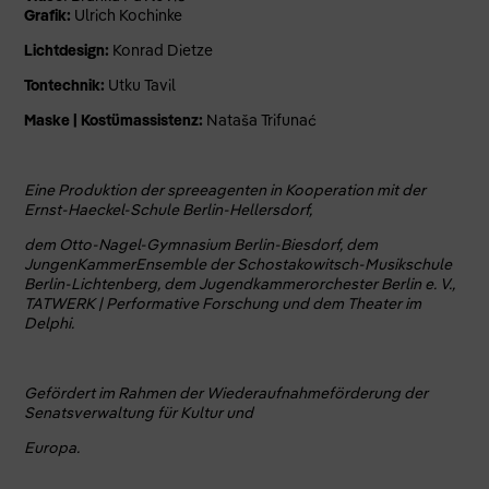
Grafik:
Ulrich Kochinke
Lichtdesign:
Konrad Dietze
Tontechnik:
Utku Tavil
Maske | Kostümassistenz:
Nataša Trifunać
Eine Produktion der spreeagenten in Kooperation mit der
Ernst-Haeckel-Schule Berlin-Hellersdorf,
dem Otto-Nagel-Gymnasium Berlin-Biesdorf, dem
JungenKammerEnsemble der Schostakowitsch-Musikschule
Berlin-Lichtenberg, dem Jugendkammerorchester Berlin e. V.,
TATWERK | Performative Forschung und dem Theater im
Delphi.
Gefördert im Rahmen der Wiederaufnahmeförderung der
Senatsverwaltung für Kultur und
Europa.