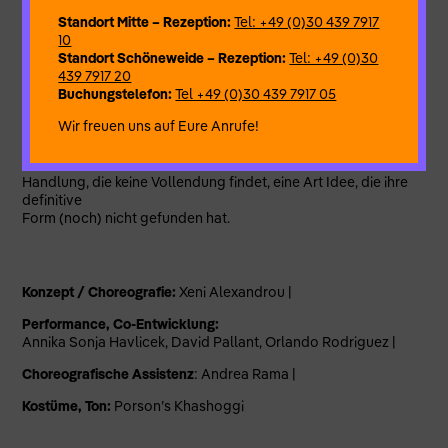
neue Form für
Standort Mitte – Rezeption:
Tel: +49 (0)30 439 7917
den Menschen finden möchten.
10
Innovation besteht in der Neuanordnung von Informationen,
Standort Schöneweide – Rezeption:
Tel: +49 (0)30
die in
439 7917 20
unserem Kopf, Körper und Bewusstsein bereits vorhanden
Buchungstelefon:
Tel +49 (0)30 439 7917 05
sind. Ihre
Wir freuen uns auf Eure Anrufe!
Quelle liegt innen, nicht außen.
Die Form von Bewegung funktioniert wie eine platonische
Idee. Es ist eine
Handlung, die keine Vollendung findet, eine Art Idee, die ihre
definitive
Form (noch) nicht gefunden hat.
Konzept / Choreografie:
Xeni Alexandrou |
Performance, Co-Entwicklung:
Annika Sonja Havlicek, David Pallant, Orlando Rodriguez |
Choreografische Assistenz
: Andrea Rama |
Kostüme, Ton:
Porson’s Khashoggi