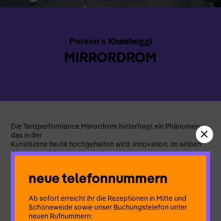
Porson ́s Khashoggi
MIRRORDROM
Die Tanzperformance Mirrordrom hinterfragt ein Phänomen,
das in der
Kunstszene heute hochgehalten wird: Innovation. Im selben
Atemzug setzt
es sich mit Repräsentationen des Menschen auseinander.
Die Tanzperformance spielt mit der Idee, dass Innovation eine
neue telefonnummern
Art von
Besessen-Sein mit Spielarten und Wandlungen der
äußerlichen Form.
Ab sofort erreicht ihr die Rezeptionen in Mitte und
Dieses Streben nach allem, was neu ist, kann vielleicht darauf
Schöneweide sowie unser Buchungstelefon unter
zurückgeführt werden, dass Kunstschaffende eine gänzlich
neuen Rufnummern: