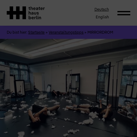
Deutsch
English
Du bist hier:
Startseite
»
Veranstaltungstipps
»
MIRRORDROM