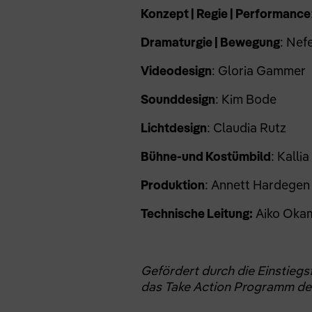
Konzept | Regie | Performance
Dramaturgie | Bewegung
: Nefe
Videodesign
: Gloria Gammer
Sounddesign
: Kim Bode
Lichtdesign
: Claudia Rutz
Bühne-und Kostümbild
: Kalli
Produktion
: Annett Hardegen
Technische Leitung:
Aiko Oka
Gefördert durch die Einstieg
das Take Action Programm des