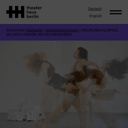
Deutsch
English
Du bist hier:
Startseite
»
Veranstaltungstipps
»
MULTILINGUALISMUS:
WO SICH UNSERE WELTEN BERÜHREN