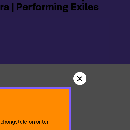
a | Performing Exiles
sönlichen Erfahrungen
ie Fotos maskieren,
uchungstelefon unter