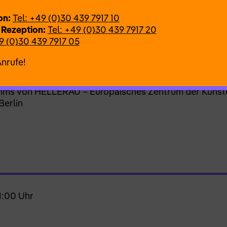
ina Vieira dos Santos
itung
Raquel Rosildete
on:
Tel: +49 (0)30 439 7917 10
oskett-Barnes
 Rezeption:
Tel: +49 (0)30 439 7917 20
s
9 (0)30 439 7917 05
ía F. Giacaman
Anrufe!
orzanelli in Kooperation mit dem Ballhaus Ost. Geförd
nd gesellschaftlichen Zusammenhalt. Mit freundlicher
ms von HELLERAU – Europäisches Zentrum der Künste
Berlin
1:00 Uhr