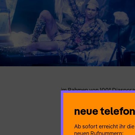
im Rahmen von 100° Diaspora 
In einem Solo mit Polaroidka
neue telef
der Einbürgerung und des Comi
brillieren, verstören den Rau
Ab sofort erreicht ihr d
Konzept, Text, Performance, 
neuen Rufnummern: