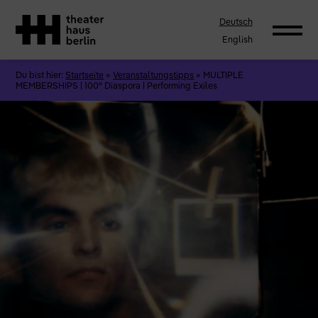
Deutsch
English
Du bist hier:
Startseite
»
Veranstaltungstipps
»
MULTIPLE
MEMBERSHIPS | 100° Diaspora | Performing Exiles