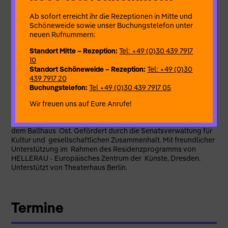
Zorzanelli
Ab sofort erreicht ihr die Rezeptionen in Mitte und
Kostüm- und Bühnenbild
Andreina Vieira dos Santos
Schöneweide sowie unser Buchungstelefon unter
neuen Rufnummern:
Lichtdesign und technische Leitung
Raquel Rosildete
Standort Mitte – Rezeption:
Tel: +49 (0)30 439 7917
Musik und Sounddesign
Tom Foskett-Barnes
10
Standort Schöneweide – Rezeption:
Tel: +49 (0)30
Outside Eye
Guilherme Morais
439 7917 20
Buchungstelefon:
Tel +49 (0)30 439 7917 05
Dramaturgische Beratung
María F. Giacaman
Wir freuen uns auf Eure Anrufe!
Eine Produktion von Rodrigo Zorzanelli in Kooperation mit
dem Ballhaus Ost. Gefördert durch die Senatsverwaltung für
Kultur und gesellschaftlichen Zusammenhalt. Mit freundlicher
Unterstützung im Rahmen des Residenzprogramms von
HELLERAU - Europäisches Zentrum der Künste, Dresden.
Unterstützt von Theaterhaus Berlin.
Termine