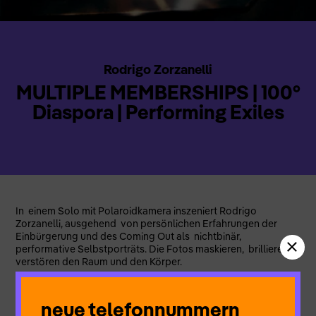
Rodrigo Zorzanelli
MULTIPLE MEMBERSHIPS | 100°
Diaspora | Performing Exiles
In einem Solo mit Polaroidkamera inszeniert Rodrigo
Zorzanelli, ausgehend von persönlichen Erfahrungen der
Einbürgerung und des Coming Out als nichtbinär,
performative Selbstporträts. Die Fotos maskieren, brillieren,
verstören den Raum und den Körper.
neue telefonnummern
Konzept, Text, Performance, Produktionsleitung
Rodrigo