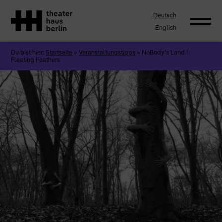
Deutsch
English
Du bist hier:
Startseite
»
Veranstaltungstipps
»
NoBody’s Land |
Fleeting Feathers