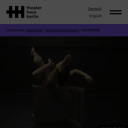
Deutsch
English
Du bist hier:
Startseite
»
Veranstaltungstipps
»
NOWHERE