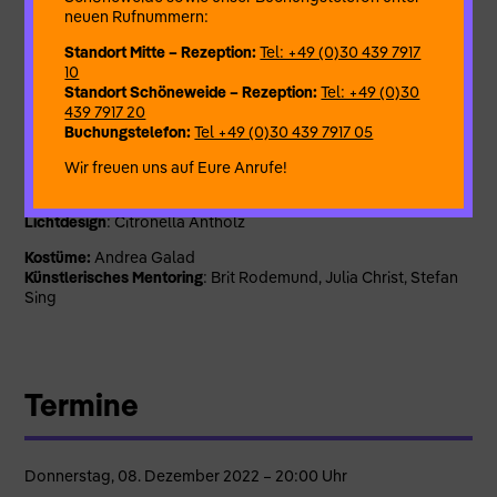
cleans my thoughts.”
neuen Rufnummern:
Standort Mitte – Rezeption:
Tel: +49 (0)30 439 7917
10
Standort Schöneweide – Rezeption:
Tel: +49 (0)30
Mit:
Cristiana Casadio
439 7917 20
Buchungstelefon:
Tel +49 (0)30 439 7917 05
Wir freuen uns auf Eure Anrufe!
Konzept, Choreographie
: Cristiana Casadio
Lichtdesign
: Citronella Antholz
Kostüme:
Andrea Galad
Künstlerisches Mentoring
: Brit Rodemund, Julia Christ, Stefan
Sing
Termine
Donnerstag, 08. Dezember 2022 – 20:00 Uhr