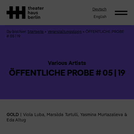
Deutsch
English
Du bist hier:
Startseite
»
Veranstaltungstipps
»
ÖFFENTLICHE PROBE
# 05 | 19
Various Artists
ÖFFENTLICHE PROBE # 05 | 19
GOLD
| Viola Luba, Marsilda Turtulli, Yasmina Murtazalieva &
Eda Altug