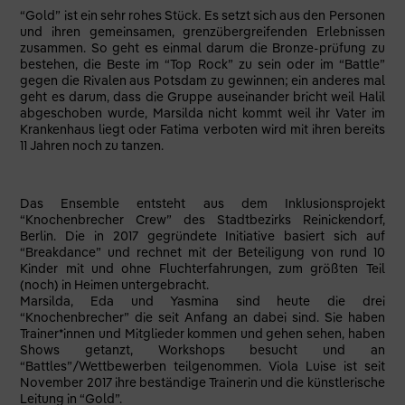
“​Gold​” ist ein sehr rohes Stück. Es setzt sich aus den Personen
und ihren gemeinsamen, grenzübergreifenden Erlebnissen
zusammen. So geht es einmal darum die Bronze-prüfung zu
bestehen, die Beste im “Top Rock” zu sein oder im “Battle”
gegen die Rivalen aus Potsdam zu gewinnen; ein anderes mal
geht es darum, dass die Gruppe auseinander bricht weil Halil
abgeschoben wurde, Marsilda nicht kommt weil ihr Vater im
Krankenhaus liegt oder Fatima verboten wird mit ihren bereits
11 Jahren noch zu tanzen.
Das Ensemble​ entsteht aus dem Inklusionsprojekt
“Knochenbrecher Crew” des Stadtbezirks Reinickendorf,
Berlin. Die in 2017 gegründete Initiative basiert sich auf
“Breakdance” und rechnet mit der Beteiligung von rund 10
Kinder mit und ohne Fluchterfahrungen, zum größten Teil
(noch) in Heimen untergebracht.
Marsilda, Eda und Yasmina sind heute die drei
“Knochenbrecher” die seit Anfang an dabei sind. Sie haben
Trainer*innen und Mitglieder kommen und gehen sehen, haben
Shows getanzt, Workshops besucht und an
“Battles”/Wettbewerben teilgenommen. Viola Luise ist seit
November 2017 ihre beständige Trainerin und die künstlerische
Leitung in “Gold”.