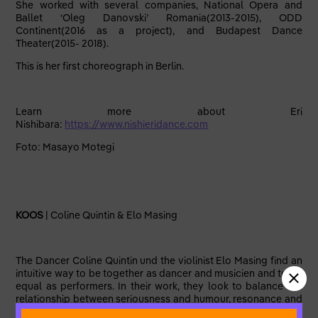
She worked with several companies, National Opera and
Ballet ‘Oleg Danovski’ Romania(2013-2015), ODD
Continent(2016 as a project), and Budapest Dance
Theater(2015- 2018).
This is her first choreograph in Berlin.
Learn more about Eri
Nishibara:
https://www.nishieridance.com
Foto: Masayo Motegi
KOOS
| Coline Quintin & Elo Masing
The Dancer Coline Quintin und the violinist Elo Masing find an
intuitive way to be together as dancer and musicien and to be
equal as performers. In their work, they look to balance the
relationship between seriousness and humour, resonance and
memories, listening to movement and playing with the music.