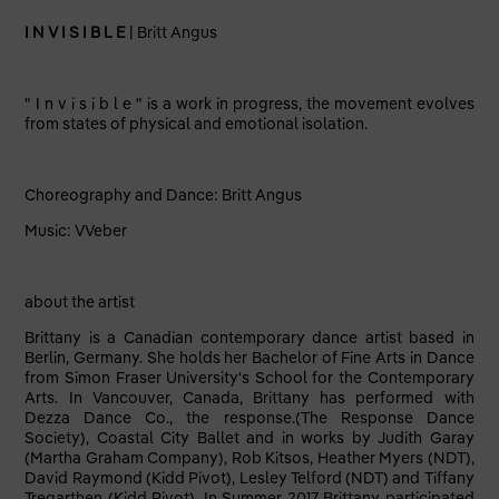
I N V I S I B L E
| Britt Angus
" I n v i s i b l e " is a work in progress, the movement evolves
from states of physical and emotional isolation.
Choreography and Dance: Britt Angus
Music: VVeber
about the artist
Brittany is a Canadian contemporary dance artist based in
Berlin, Germany. She holds her Bachelor of Fine Arts in Dance
from Simon Fraser University's School for the Contemporary
Arts. In Vancouver, Canada, Brittany has performed with
Dezza Dance Co., the response.(The Response Dance
Society), Coastal City Ballet and in works by Judith Garay
(Martha Graham Company), Rob Kitsos, Heather Myers (NDT),
David Raymond (Kidd Pivot), Lesley Telford (NDT) and Tiffany
Tregarthen (Kidd Pivot). In Summer 2017 Brittany participated