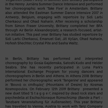
in the Henny Jurriëns Summer Dance Intensive and performed
her choreographic work 'Take Five' in Amsterdam. Brittany
also attended the Eastman Summer Dance Intensive 2017 in
Antwerp, Belgium, engaging with repertoire by Sidi Larbi
Cherkaoui and Ohad Naharin. After receiving a scholarship
from Simon Fraser University, Brittany completed her BFA
through Air Berlin Alexanderplatz, a research-focused, artist-
run initiative. This past year Brittany has studied repertoire by
Sidi Larbi Cherkaoui, Emanuel Gat, Jiří Kylián, Ohad Naharin,
Hofesh Shechter, Crystal Pite and Sasha Waltz. ​
In Berlin, Brittany has performed and interpreted
choreography by Gosia Gajdemska, Satoshi Kudo and Helder
Seabra. She has recently participated in Luna Park's
International Exchange Program for young dancers and
choreographers in Berlin and Athens. In Athens 2018 Brittany
performed her choreographic work 'Tangerine' and appeared
in 'Βουνά οι επιθυμίες' (Mountains of Desire) by Kosmas
Kosmopoulos. On February 12th 2019 Brittany presented a
new duet titled 'S t a g g e r', inspired by dead rock stars and
psychedelia at Eschschloraque Rümschrümp (Bande à Part –
Tanzbare Veranstaltung für Außenseiter). This year Brittany
has travelled to Vienna, Austria to work with Tanz Company