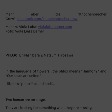
Mehr über die "Knochenbrecher
Crew":
facebook.com/knochenbrechercrew
Mehr zu Viola Luba:
violaluisebarner.com
Foto: Viola Luisa Barner
PHLOX
| Eri Nishibara & Natsumi Hirosawa
In the language of flowers , the phlox means “Harmony” and
“Our souls are united”.
I like this “phlox “ sound itself…
Two human are on stage.
They are looking for something what they are missing.