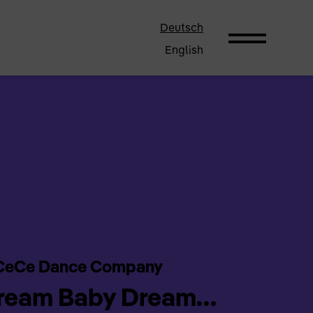
Deutsch
English
CeCe Dance Company
ream Baby Dream…