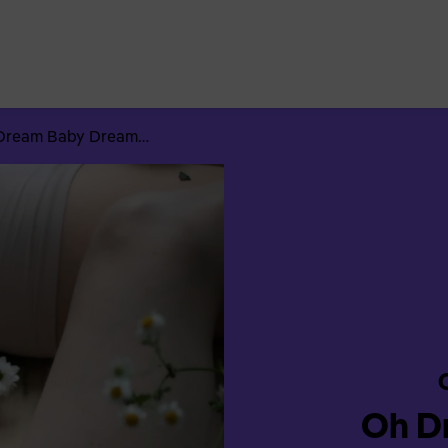
Suchen
nach:
Dream Baby Dream…
Oh D