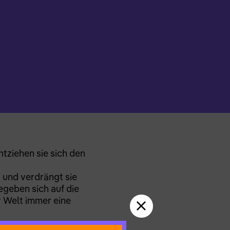
tziehen sie sich den
 und verdrängt sie
geben sich auf die
r Welt immer eine