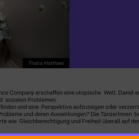
Thalia Matthaei
ce Company erschaffen eine utopische Welt. Damit en
nd sozialen Problemen.
 finden und eine Perspektive aufzuzeigen oder verzerrt
 Probleme und deren Auswirkungen? Die TänzerInnen be
e wie Gleichberechtigung und Freiheit überall auf de