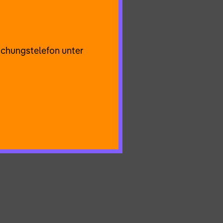
efühl der
Vergangenheit,
llschaftlichen
uchungstelefon unter
einer besseren Welt,
t für jeden Menschen,
orisch in ihre neue
immer der
 und versuchen