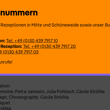
r besseren Welt leben zu wollen, entspringt aus dem G
n eines gesellschaftlichen Systems. Blicken wir in die 
onnummern
sellschaften Visionen einer besseren Welt, deren gese
.
ie Rezeptionen in Mitte und Schöneweide sowie unser B
rpert nicht die vergangenen historischen Imagination 
 gleichberechtigte Gesellschaft und das gleiche Rech
Dream…
vervollständigen. Die TänzerInnen brechen euph
on:
Tel: +49 (0)30 439 7917 10
n sozialen Problemen und Klima Krisen nur noch ein Sch
 Rezeption:
Tel: +49 (0)30 439 7917 20
bei bewegen sie sich auch an der Grenze zur Dystopie
9 (0)30 439 7917 05
tern, um die neue Welt aufrechtzuerhalten.
Anrufe!
seren Welt zur Realität werden?
ation:
moine, Petra Jansson, Julia Pohlisch, Cécile Ströhla
ept, Choreography: Cécile Ströhla
iquet
röhla