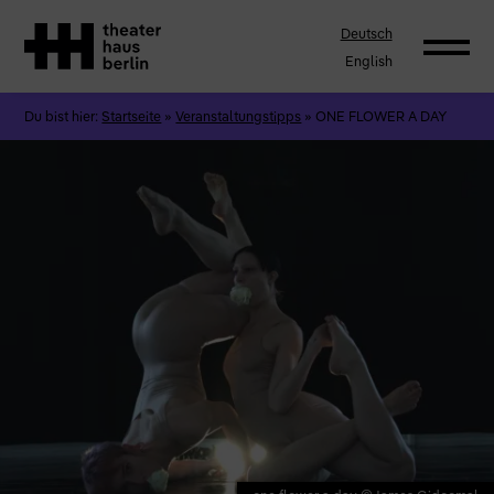
Deutsch
English
Du bist hier:
Startseite
»
Veranstaltungstipps
»
ONE FLOWER A DAY