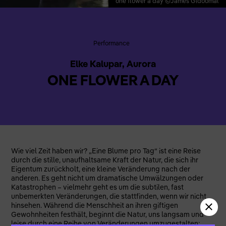
one flower a day ©James Gidoomal
Performance
Elke Kalupar, Aurora
ONE FLOWER A DAY
Wie viel Zeit haben wir? „Eine Blume pro Tag“ ist eine Reise
durch die stille, unaufhaltsame Kraft der Natur, die sich ihr
Eigentum zurückholt, eine kleine Veränderung nach der
anderen. Es geht nicht um dramatische Umwälzungen oder
Katastrophen – vielmehr geht es um die subtilen, fast
unbemerkten Veränderungen, die stattfinden, wenn wir nicht
hinsehen. Während die Menschheit an ihren giftigen
Gewohnheiten festhält, beginnt die Natur, uns langsam und
leise durch eine Reihe von Veränderungen umzugestalten: