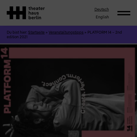
Deutsch
English
Du bist hier:
Startseite
»
Veranstaltungstipps
»
PLATFORM 14 – 2nd
edition 2021