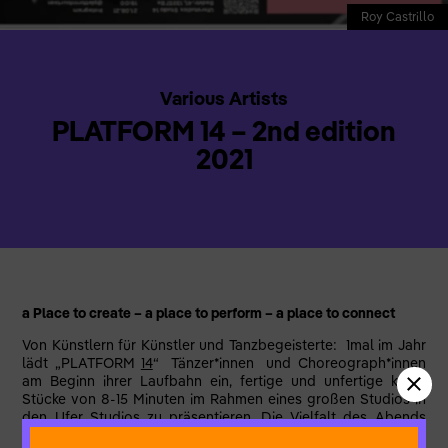
Roy Castrillo
Various Artists
PLATFORM 14 – 2nd edition
2021
a Place to create – a place to perform – a place to connect
Von Künstlern für Künstler und Tanzbegeisterte: 1mal im Jahr
lädt „PLATFORM
14
“ Tänzer*innen und Choreograph*innen
am Beginn ihrer Laufbahn ein, fertige und unfertige kurze
Stücke von 8-15 Minuten im Rahmen eines großen Studios in
den Ufer_Studios zu präsentieren. Die Vielfalt des Abends
steht für die Vielfalt unserer Gesellschaft, bietet Raum für