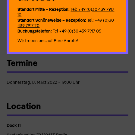
aber vor allem offenbart.
Standort Mitte – Rezeption:
Tel: +49 (0)30 439 7917
10
Standort Schöneweide – Rezeption:
Tel: +49 (0)30
Konzept | Choreografie | Performance:
Yannis Karalis
439 7917 20
Dramaturgie:
Dimitra Thomaidou, Petros Mandalos
Buchungstelefon:
Tel +49 (0)30 439 7917 05
Sounddesign:
Sakis Kleisiaris
Licht und Raumdesign:
Emilio Cordero Checa
Wir freuen uns auf Eure Anrufe!
Termine
Donnerstag, 17. März 2022 – 19:00 Uhr
Location
Dock 11