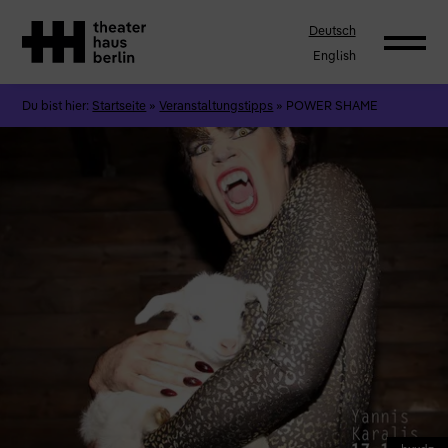
Deutsch
English
Du bist hier:
Startseite
»
Veranstaltungstipps
»
POWER SHAME