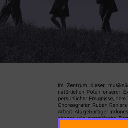
Im Zentrum dieser musikal
natürlichen Polen unserer E
persönlicher Ereignisse, dem 
Choreografen Ruben Reniers 
Arbeit. Als gebürtiger Indones
ebenso wie europäische Begr
Vorstellungen vom Umgang d