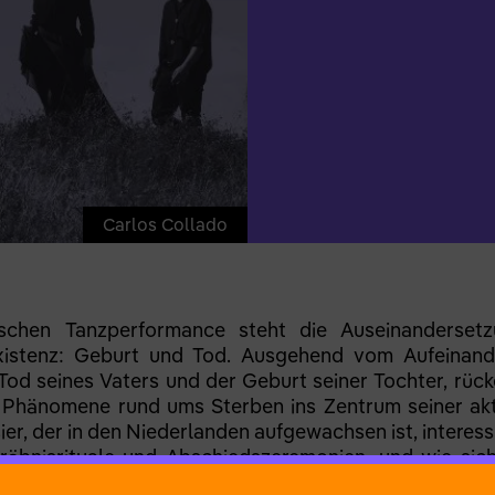
Carlos Collado
ischen Tanzperformance steht die Auseinanderset
xistenz: Geburt und Tod. Ausgehend vom Aufeinande
Tod seines Vaters und der Geburt seiner Tochter, rüc
Phänomene rund ums Sterben ins Zentrum seiner aktu
ier, der in den Niederlanden aufgewachsen ist, interess
äbnisrituale und Abschiedszeremonien, und wie sich
er Lebenden mit ihren Toten in den Tänzen, Schrit