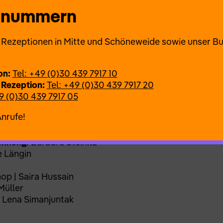
festieren. Gemeinsam mit einem internationalen Te
onnummern
eichnerin begibt er sich auf die Suche nach e
iedlichen Ansätze dieser Kulturen und in jedem Einze
ie Rezeptionen in Mitte und Schöneweide sowie unser B
on:
Tel: +49 (0)30 439 7917 10
 Rezeption:
Tel: +49 (0)30 439 7917 20
9 (0)30 439 7917 05
ografie
: Ruben Reniers
 Jefferson | Annapaola Leso | Melli Müller | Sean 
Anrufe!
stantin Heuer | Bilawa Respati | Biliana Voutchkova
ichnung
: Barbara Steinitz
e Längin
op | Saira Hussain
 Müller
g Lena Simanjuntak