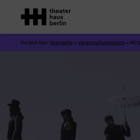
Du bist hier:
Startseite
»
Veranstaltungstipps
»
REQ