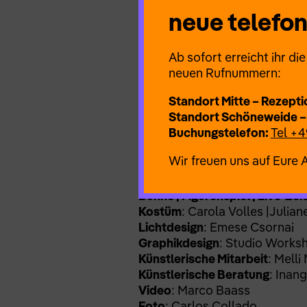
Stimmen der Trauernden mani
neue telef
Musiker*innen und einer Z
Zusammenführung der untersch
Ab sofort erreicht ihr d
neuen Rufnummern:
Standort Mitte – Rezepti
Standort Schöneweide –
Buchungstelefon:
Tel +4
Künstlerische Leitung | Chore
Tanz | Performance
: Rebecca
Wir freuen uns auf Eure 
Reniers
Komposition | Live-Musik
: Kon
Bühne | Figurenspiel | Live-Ze
Kostüm
: Carola Volles |Julian
Lichtdesign
: Emese Csornai
Graphikdesign
: Studio Worksh
Künstlerische Mitarbeit
: Melli
Künstlerische Beratung
: Inan
Video
: Marco Baass
Foto
: Carlos Collado