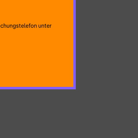
am aus Tänzer*innen,
iner künstlerischen
lnen von uns.
uchungstelefon unter
Roel Nederlof | Ruben