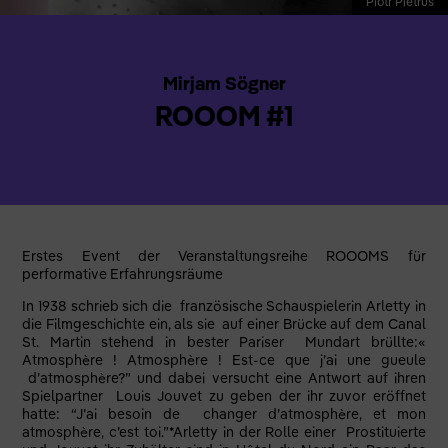
Piotr Pietrus
Mirjam Sögner
ROOOM #1
Erstes Event der Veranstaltungsreihe ROOOMS für
performative Erfahrungsräume
In 1938 schrieb sich die französische Schauspielerin Arletty in
die Filmgeschichte ein, als sie auf einer Brücke auf dem Canal
St. Martin stehend in bester Pariser Mundart brüllte:«
Atmosphère ! Atmosphère ! Est-ce que j’ai une gueule
d’atmosphère?” und dabei versucht eine Antwort auf ihren
Spielpartner Louis Jouvet zu geben der ihr zuvor eröffnet
hatte: “J’ai besoin de changer d’atmosphère, et mon
atmosphère, c’est toi.”*Arletty in der Rolle einer Prostituierte