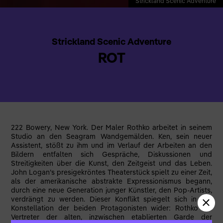
Strickland Scenic Adventure
Strickland Scenic Adventure
ROT
222 Bowery, New York. Der Maler Rothko arbeitet in seinem
Studio an den Seagram Wandgemälden. Ken, sein neuer
Assistent, stößt zu ihm und im Verlauf der Arbeiten an den
Bildern entfalten sich Gespräche, Diskussionen und
Streitigkeiten über die Kunst, den Zeitgeist und das Leben.
John Logan’s presigekröntes Theaterstück spielt zu einer Zeit,
als der amerikanische abstrakte Expressionismus begann,
durch eine neue Generation junger Künstler, den Pop-Artists,
verdrängt zu werden. Dieser Konflikt spiegelt sich in der
Konstellation der beiden Protagonisten wider: Rothko als
Vertreter der alten, inzwischen etablierten Garde der