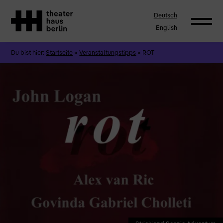
Deutsch
English
Du bist hier:
Startseite
»
Veranstaltungstipps
»
ROT