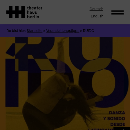
Deutsch
English
Du bist hier:
Startseite
»
Veranstaltungstipps
»
RUIDO