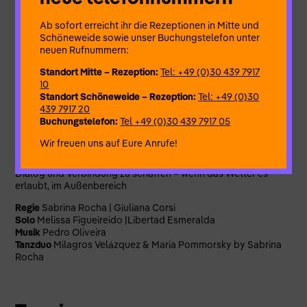
kraftvolle Tanzaufführungen, eine Video-Tanzvorführung und
ein kollektives Tanzerlebnis, das allen offensteht. Der Abend
Ab sofort erreicht ihr die Rezeptionen in Mitte und
endet mit einem Moment des Teilens und Netzwerkens, bei
Schöneweide sowie unser Buchungstelefon unter
dem KünstlerInnen und Publikum eingeladen werden, sich in
neuen Rufnummern:
einer offenen und freundlichen Atmosphäre auszutauschen
und zu teilen.
Standort Mitte – Rezeption:
Tel: +49 (0)30 439 7917
10
Das Programm umfasst:
Standort Schöneweide – Rezeption:
Tel: +49 (0)30
439 7917 20
19.00 – 21.00: Tanzaufführungen
Buchungstelefon:
Tel +49 (0)30 439 7917 05
21.00 – 22.00: Networking & Community
Der letzte Teil der Veranstaltung widmet sich informellem
Wir freuen uns auf Eure Anrufe!
Networking, Begegnungen und dem Austausch von
Erfahrungen, um eine entspannte Atmosphäre mit Musik für
Dialog und Verbindung zu schaffen – wenn das Wetter es
erlaubt, im Außenbereich
Regie
Sabrina Rocha | Giuliana Corsi
Solo
Melissa Figueireido |Libertad Esmeralda
Musik
Pedro Oliveira
Tanzduo
Milagros Velázquez & Maria Pommorsky by Sabrina
Rocha