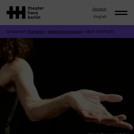
Deutsch
English
Du bist hier:
Startseite
»
Veranstaltungstipps
»
SELF-UNTITLED