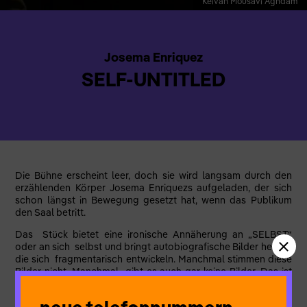
Keivan Mousavi Aghdam
Josema Enriquez
SELF-UNTITLED
Die Bühne erscheint leer, doch sie wird langsam durch den
erzählenden Körper Josema Enriquezs aufgeladen, der sich
schon längst in Bewegung gesetzt hat, wenn das Publikum
den Saal betritt.
Das Stück bietet eine ironische Annäherung an „SELBST“
oder an sich selbst und bringt autobiografische Bilder hervor,
die sich fragmentarisch entwickeln. Manchmal stimmen diese
Bilder nicht. Manchmal gibt es auch gar keine Bilder. Das ist
genau das, was ein Selbst ungefähr ist. Ausgehend von den
Geschichten der Körperteile des Performers, dehnt sich das