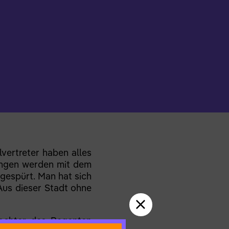
lvertreter haben alles
lungen werden mit dem
gespürt. Man hat sich
Aus dieser Stadt ohne
Tochter des Regenten