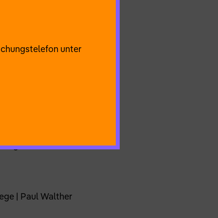
öhlichen und liebenden
uchungstelefon unter
Ustinow (1923 - 2009)
opie und Utopie,
ahn und Kunstrevolte.
f dem Alten
ewegt sich zwischen
ege | Paul Walther