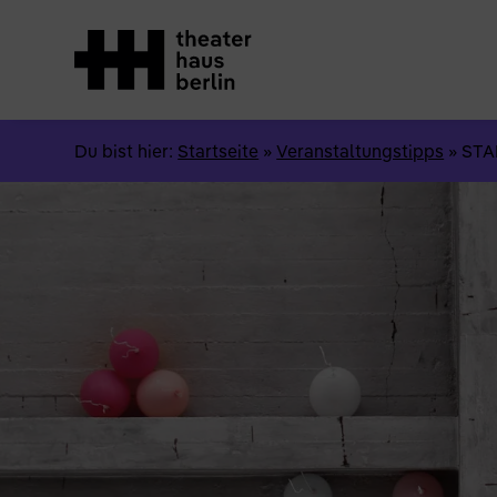
Du bist hier:
Startseite
»
Veranstaltungstipps
»
STA