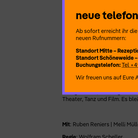
verliebt sich in ihn. Die Kat
Gesellschaft erscheint möglic
neue telef
Ab sofort erreicht ihr d
neuen Rufnummern:
Standort Mitte – Rezepti
Standort Schöneweide –
theater.land inszeniert „Stadt
Buchungstelefon:
Tel +4
als Befragung heutiger Tende
Wir freuen uns auf Eure 
zwischen elitärer Machtphanta
Diese „Märchenwelt“ passt in 
Postgelände (ehemalige DDR-F
Theater, Tanz und Film. Es ble
Mit
: Ruben Reniers | Melli Mü
Regie
: Wolfram Scheller