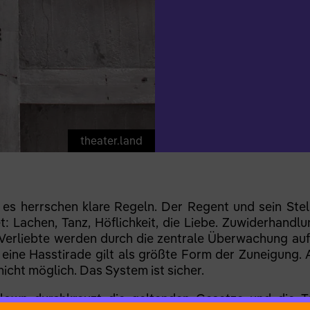
theater.land
u, es herrschen klare Regeln. Der Regent und sein Stel
t: Lachen, Tanz, Höflichkeit, die Liebe. Zuwiderhand
h Verliebte werden durch die zentrale Überwachung auf
 eine Hasstirade gilt als größte Form der Zuneigung. 
icht möglich. Das System ist sicher.
lown durchkreuzt die geltenden Gesetze und die 