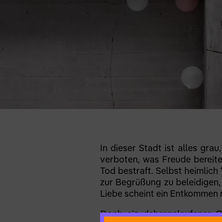
In dieser Stadt ist alles gra
verboten, was Freude bereite
Tod bestraft. Selbst heimlic
zur Begrüßung zu beleidigen,
Liebe scheint ein Entkommen n
Doch ein dahergelaufener C