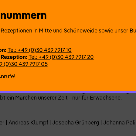
astrophe nimmt ihren Lauf. Die Utopie einer vollends fr
h.
onnummern
ie Rezeptionen in Mitte und Schöneweide sowie unser B
on:
Tel: +49 (0)30 439 7917 10
 Rezeption:
Tel: +49 (0)30 439 7917 20
 ohne Liebe“ (1965) des russischen Schriftstellers Lew 
9 (0)30 439 7917 05
nzen. Wir schauen auf die Graubereiche zwischen Dyst
Anrufe!
sie und individueller Freigeisterei, zwischen Technikw
die eigenartige Architektur der Anderen Welt Bühne au
ernmeldezentrale) in Strausberg. Die Inszenierung b
ibt ein Märchen unserer Zeit - nur für Erwachsene.
ller | Andreas Klumpf | Josepha Grünberg | Johanna Pali