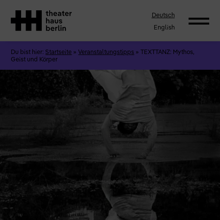
Deutsch
English
Du bist hier:
Startseite
»
Veranstaltungstipps
»
TEXTTANZ: Mythos,
Geist und Körper