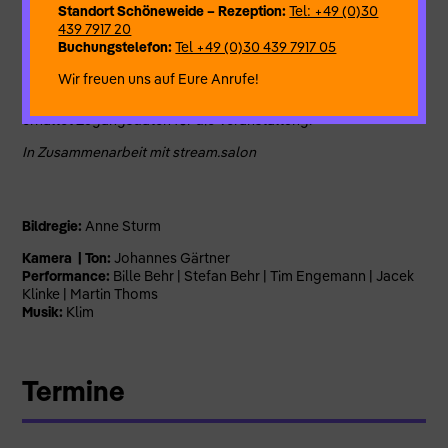
zweites Mal anschauen möchten – ihr seid uns eine große
Standort Schöneweide – Rezeption:
Tel: +49 (0)30
Hilfe. Außerdem könnt ihr euch sicher sein, dass es ein und den
439 7917 20
selben Stream niemals zweimal geben wird.
Buchungstelefon:
Tel +49 (0)30 439 7917 05
Anmeldung:
info@theater-anu.de
Wir freuen uns auf Eure Anrufe!
Wir arbeiten mit dem Videokonferenzsystem ZOOM. Ihr
erhaltet Zugangsdaten für die Veranstaltung.
In Zusammenarbeit mit stream.salon
Bildregie:
Anne Sturm
Kamera | Ton:
Johannes Gärtner
Performance:
Bille Behr | Stefan Behr | Tim Engemann | Jacek
Klinke | Martin Thoms
Musik:
Klim
Termine