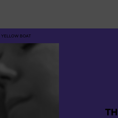
Suchen
nach:
 YELLOW BOAT
TH