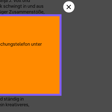
nja J. Völl und
k schwingt in und aus
ftiger Zusammenstöße,
e externe
ar“ für unsere
uchungstelefon unter
ik sind sie vom
rem Leben zu
 das von Natur aus
r vielen
utomatismen ist der
geblichen Versuch,
d ständig in
in kreativeres,