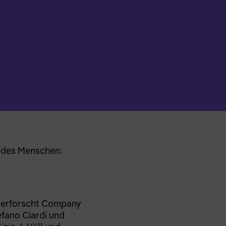
e des Menschen:
d, erforscht Company
fano Ciardi und