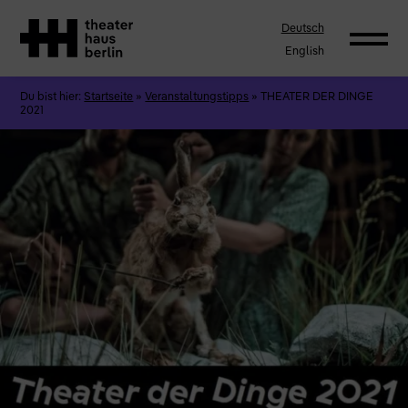
Deutsch
English
Du bist hier:
Startseite
»
Veranstaltungstipps
»
THEATER DER DINGE
2021