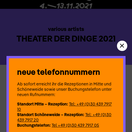
various artists
THEATER DER DINGE 2021
neue telefonnummern
Die Welt ohne uns
Ab sofort erreicht ihr die Rezeptionen in Mitte und
Vor dem Hintergrund der globalen Erfahrung einer Pandemie
Schöneweide sowie unser Buchungstelefon unter
beschäftigen sich die künstlerischen Positionen der
neuen Rufnummern:
diesjährigen Ausgabe mit dem Ende des Anthropozäns und
Standort Mitte – Rezeption:
Tel: +49 (0)30 439 7917
entwickeln Ideen, wie der Standpunkt des Menschen in der
10
Welt neu verortet werden kann. Dabei liegt der Fokus
Standort Schöneweide – Rezeption:
Tel: +49 (0)30
einerseits auf ökologischen Fragestellungen und dem
439 7917 20
Fußabdruck, den der Mensch auf der Welt hinterlässt,
Buchungstelefon:
Tel +49 (0)30 439 7917 05
andererseits auf der Erfahrung von Leere und dem Wunsch
nach neuen Strategien der Vernetzung.