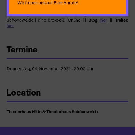
Wir freuen uns auf Eure Anrufe!
Mehr Infos
:
hier
|| Spielorte
: Schaubude Berlin | Schloss
Biesdorf | Theaterhaus Berlin Mitte | Theaterhaus Berlin
Schöneweide | Kino Krokodil | Online
||
Blog
:
hier
|| Trailer
:
hier
Termine
Donnerstag, 04. November 2021 – 20:00 Uhr
Location
Theaterhaus Mitte & Theaterhaus Schöneweide